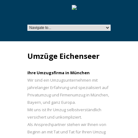
Umzüge Eichenseer
Ihre Umzugsfirma in München
Wir sind ein
Umzugsunternehmen
mit
jahrelanger Erfahrung und spezialisiert auf
Privatumzug und Firmenumzug in München,
Bayern, und ganz Europa.
Mit uns ist Ihr Umzug selbstverständlich
versichert und unkompliziert.
Als Ansprechpartner stehen wir Ihnen von
Beginn an mit Tat und Tat für Ihren Umzug